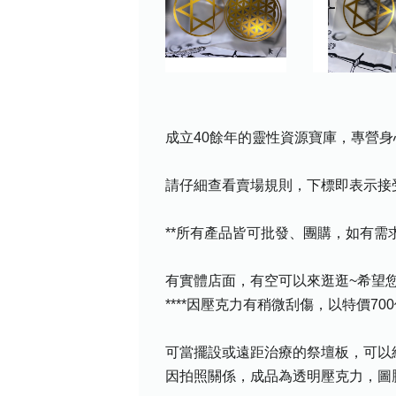
成立40餘年的靈性資源寶庫，專營身
請仔細查看賣場規則，下標即表示接
**所有產品皆可批發、團購，如有
有實體店面，有空可以來逛逛~希望您喜
****因壓克力有稍微刮傷，以特價70
可當擺設或遠距治療的祭壇板，可以
因拍照關係，成品為透明壓克力，圖