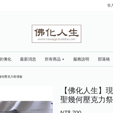
登
於佛化
最新消息
所有商品
服務說明
部落格
幾何壓克力祭壇板
【佛化人生】現
聖幾何壓克力
NT$ 700