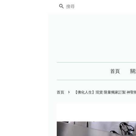
搜尋
首頁
關
›
首頁
【佛化人生】現貨 限量獨家訂製 神聖