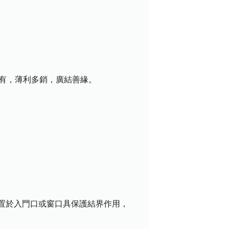
盡有，薄利多銷，廣結善緣。
置於入門口或窗口具保護結界作用，