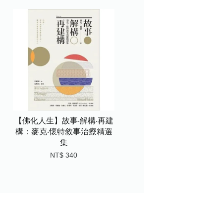
【佛化人生】故事‧解構‧再建
構：麥克‧懷特敘事治療精選
集
NT$ 340