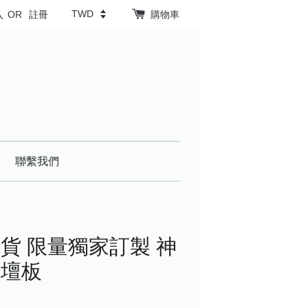
入
OR
註冊
購物車
聯繫我們
貨 限量獨家訂製 神
祭壇板