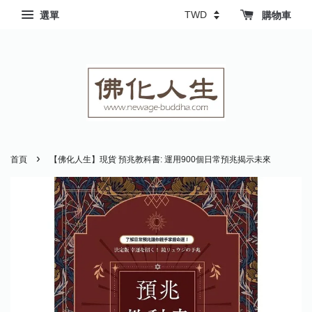
選單
購物車
›
首頁
【佛化人生】現貨 預兆教科書: 運用900個日常預兆揭示未來