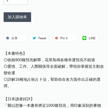
加入購物車
分享
Tweet
Pin it
LINE
【本書特色】
◎收錄900種預兆解釋，花草鳥鳴各種幸運預兆不錯過
◎愛情、工作、人際關係等全面破解，帶領你掌握並主動改
變命運
◎詳解16種地占術占卜法，幫助你在各方面作出正確的選
擇。
【日本讀者好評】
「難以想像一本書有將近1000條預兆，用印象深刻的事物