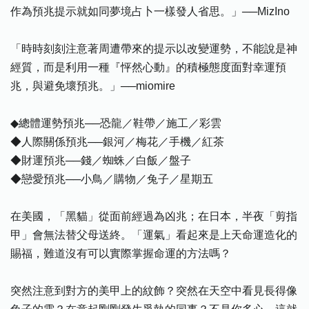
作為預兆提示就如同夢境占卜一樣發人省思。」──MizIno
「時時刻刻注意著周遭帶來的提示以改變運勢，不能說是神
經質，而是利用一種『怦然心動』的積極態度面對幸運預
兆，與避免壞預兆。」──miomire
◆總體運勢預兆──恐龍／鞋帶／施工／彩雲
◆人際關係預兆──銀河／梅花／手機／紅茶
◆財運預兆──錢／蜘蛛／白飯／盤子
◆戀愛預兆──小鳥／購物／兔子／星期五
在美國，「黑貓」從面前經過為凶兆；在日本，半夜「剪指
甲」會無法替父母送終。「運氣」看起來是上天命運造化的
賜福，難道沒有可以實際掌握命運的方法嗎？
突然注意到對方的美甲上的紋飾？突然在天空中看見長得像