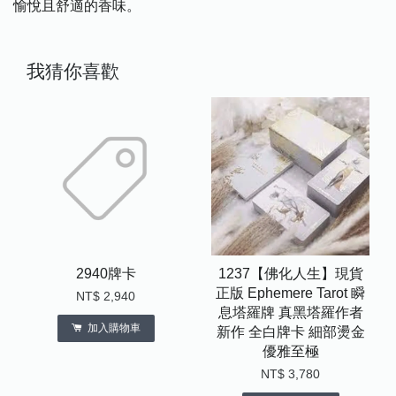
愉悅且舒適的香味。
我猜你喜歡
2940牌卡
1237【佛化人生】現貨
正版 Ephemere Tarot 瞬
NT$ 2,940
息塔羅牌 真黑塔羅作者
加入購物車
新作 全白牌卡 細部燙金
優雅至極
NT$ 3,780