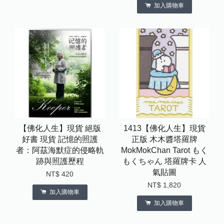
加入購物車
【佛化人生】現貨 絕版
1413【佛化人生】現貨
好書 現貨 記憶的照護
正版 木木醬塔羅牌
者：阿茲海默症的侵略軌
MokMokChan Tarot もく
跡與照護歷程
もくちゃん 塔羅牌卡 人
氣貼圖
NT$ 420
NT$ 1,820
加入購物車
加入購物車