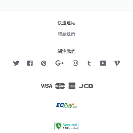
快速連結
聯絡我們
關注我們
Twitter
Facebook
Pinterest
Google
Instagram
Tumblr
YouTube
Vimeo
Visa
Master
American
JCB
Express