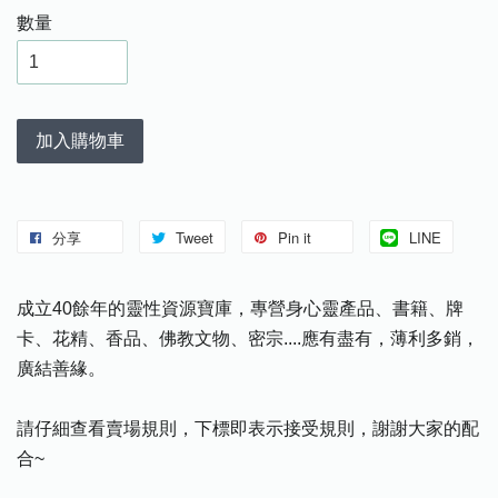
數量
加入購物車
分享
Tweet
Pin it
LINE
成立40餘年的靈性資源寶庫，專營身心靈產品、書籍、牌
卡、花精、香品、佛教文物、密宗....應有盡有，薄利多銷，
廣結善緣。
請仔細查看賣場規則，下標即表示接受規則，謝謝大家的配
合~