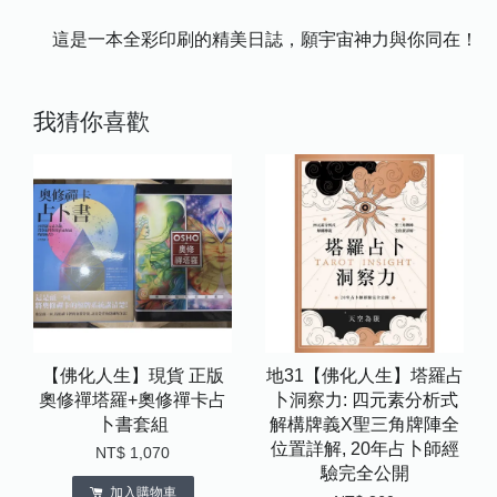
這是一本全彩印刷的精美日誌，願宇宙神力與你同在！
我猜你喜歡
【佛化人生】現貨 正版
地31【佛化人生】塔羅占
奧修禪塔羅+奧修禪卡占
卜洞察力: 四元素分析式
卜書套組
解構牌義X聖三角牌陣全
位置詳解, 20年占卜師經
NT$ 1,070
驗完全公開
加入購物車