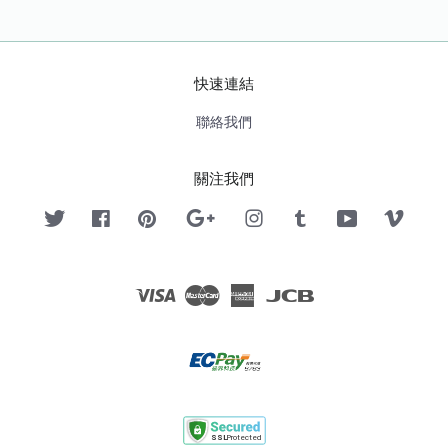
快速連結
聯絡我們
關注我們
Twitter
Facebook
Pinterest
Google
Instagram
Tumblr
YouTube
Vimeo
Visa
Master
American
JCB
Express