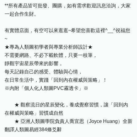
**所有產品皆可批發、團購，如有需求歡迎訊息洽詢，大家
一起合作生財。
有實體店面，有空可以來逛逛~希望您喜歡這裡^__^祝福您
~
★專為人類圖初學者與專業分析師設計★
不需要網路、不必下載軟體，只要一枝筆，
靜觀宇宙星辰帶來的影響，
每天記錄自己的感受、體驗與心情，
在日常生活中，實踐「回到內在權威與策略」！
※內附「個人化人類圖PVC霧透卡」※
★ 觀察流日的星辰變化，養成覺察習慣，讓「回到內
在權威與策略」習慣成自然
★ 亞洲人類圖學院負責人喬宜思（Joyce Huang）全新
翻譯人類圖易經384條爻辭