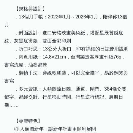
【規格與設計】
．13個月手帳：2022年1月～2023年1月，陪伴你13個
月
．封面設計：進口安格映畫美術紙，搭配星辰質感底
紋、灰黑底燙銀，雙面全彩印刷
．折口巧思：13公分大折口，印有詳細的日誌使用說明
．內頁用紙：14.8×21cm，台灣製造嵩厚畫刊紙76g，
書寫流暢，油墨易乾
．裝幀手法：穿線軟膠裝，可以完全攤平，易於翻閱與
書寫
．多元資訊：人類圖流日圖、通道、閘門、384條爻關
鍵字、易經爻辭、行星移動時間、行星逆行標記、農曆日
期……
【專屬特色】
◎ 人類圖新年，讓新年計畫更順利展開