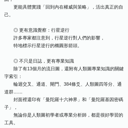
更能具體實踐「回到內在權威與策略」，活出真正的自
己。
◎ 更有意識覺察：行星逆行
許多專家都注意到，行星逆行對人們的影響，
特地標示行星逆行的橢圓形箭頭。
◎ 不只是日誌，更有專業知識
除了有13個月的流日圖，還附有人類圖專業知識的關鍵
字索引：
輪迴交叉、通道、閘門、384條爻、人類圖四等分、通
道群……
封面裡還印有「曼陀羅十六神界」和「曼陀羅基因密碼
子」，
無論你是人類圖初學者或專業分析師，都是很好學習的
工具。