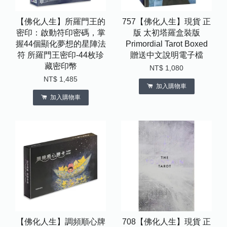
【佛化人生】所羅門王的
757【佛化人生】現貨 正
密印：啟動符印密碼，掌
版 太初塔羅盒裝版
握44個顯化夢想的星陣法
Primordial Tarot Boxed
符 所羅門王密印-44枚珍
贈送中文說明電子檔
藏密印幣
NT$ 1,080
NT$ 1,485
加入購物車
加入購物車
【佛化人生】調頻順心牌
708【佛化人生】現貨 正