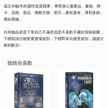
成立40餘年的靈性資源寶庫，專營身心靈產品、書籍、牌
卡、花精、香品、佛教文物、密宗....應有盡有，薄利多銷，
廣結善緣。
任何物品若是下單自己不滿意或是不喜歡不屬於瑕疵範圍，
下標前請仔細查看賣場規則，下標即表示接受規則，謝謝大
家的配合~
我猜你喜歡