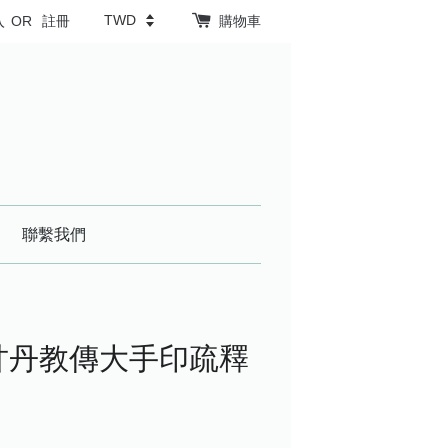
入
OR
註冊
購物車
聯繫我們
甘丹教傳大手印疏釋