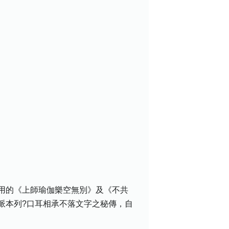
用的《上師瑜伽樂空無別》及《不共
派本列?口耳相承不落文字之秘傳，自