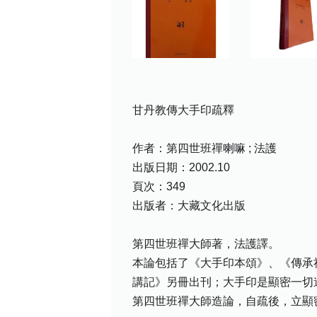
甘丹教傳大手印疏釋
作者：第四世班禪喇嘛 ; 法護
出版日期：2002.10
頁次：349
出版者：大藏文化出版
第四世班禪大師著，法護譯。
本論包括了《大手印本頌》、《傳承
講記》另冊出刊；大手印是顯密一切
第四世班禪大師造論，自疏後，立顯