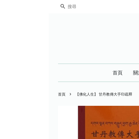
搜尋
首頁
關
›
首頁
【佛化人生】 甘丹教傳大手印疏釋