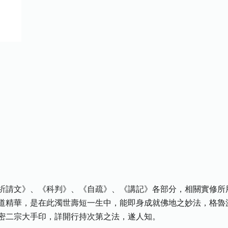
祈請文》、《科判》、《自疏》、《講記》各部分，相關實修所
道精華，是在此濁世壽短一生中，能即身成就佛地之妙法，格魯
密二宗大手印，詳開行持次第之法，遂人知。