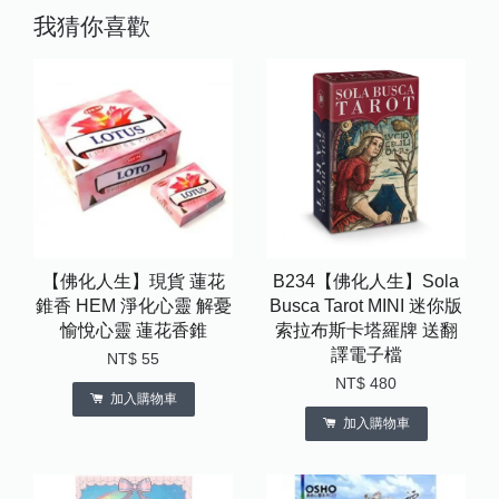
我猜你喜歡
【佛化人生】現貨 蓮花
B234【佛化人生】Sola
錐香 HEM 淨化心靈 解憂
Busca Tarot MINI 迷你版
愉悅心靈 蓮花香錐
索拉布斯卡塔羅牌 送翻
譯電子檔
NT$ 55
NT$ 480
加入購物車
加入購物車