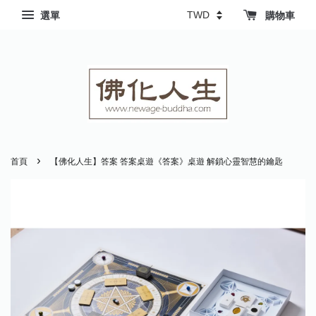
選單
購物車
›
首頁
【佛化人生】答案 答案桌遊《答案》桌遊 解鎖心靈智慧的鑰匙