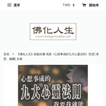
選單
購物車
›
首頁
【佛化人生】絕版好書 現貨《心想事成的九大心靈法則》世茂│韋
恩．戴爾│全新