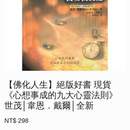
【佛化人生】絕版好書 現貨
《心想事成的九大心靈法則》
世茂│韋恩．戴爾│全新
NT$ 298