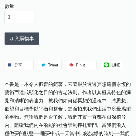
數量
加入購物車
分享
Tweet
Pin it
LINE
本書是一本令人振奮的鉅著，它著眼於透過冥想這個永恆的
藝術而達成顯化之目的的古老法則。作者以其極具特色的洞
見和清晰的表達力，教我們如何從冥想的過程中，將思想、
欲望和目標予以平衡和整合，進而招來我們生活中所最渴望
的事物。無論我們是否了解，我們其實一直都在跟深植於
內、阻礙我們內在潛能的社會禁制掙扎奮鬥。當我們潛入一
種做夢的狀態──睡夢中或一天當中比餃沈靜的時刻──我們