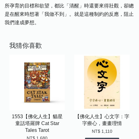
所孕育的目標和欲望，都比「清醒」時還要來得壯觀，卻總
是在醒來時想著「我做不到」。就是這種制約的反應，阻止
我們達成夢想。
我猜你喜歡
1553【佛化人生】貓星
【佛化人生】心文字：字
童話塔羅牌 Cat Star
字療心，畫畫理情
Tales Tarot
NT$ 1,110
NT$ 1,680