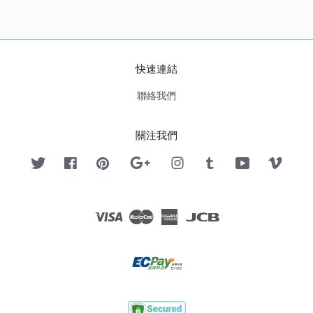
快速連結
聯絡我們
關注我們
Twitter
Facebook
Pinterest
Google
Instagram
Tumblr
YouTube
Vimeo
Visa
Master
American
JCB
Express