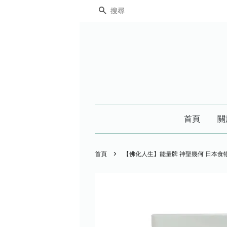
搜尋
首頁
關
›
首頁
【佛化人生】能量牌 神聖幾何 日本食物 居酒