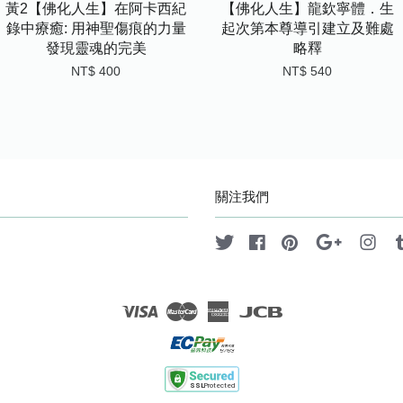
黃2【佛化人生】在阿卡西紀
【佛化人生】龍欽寧體．生
錄中療癒: 用神聖傷痕的力量
起次第本尊導引建立及難處
發現靈魂的完美
略釋
NT$ 400
NT$ 540
關注我們
Twitter
Facebook
Pinterest
Google
Ins
Visa
Master
American
JCB
Express