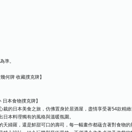
際為準。
d 神聖幾何牌 收藏撲克牌】
おいしい 日本食物撲克牌】
心裁的日本美食之旅，仿佛置身於居酒屋，盡情享受著54款精緻
出日本料理獨有的風格與溫暖氛圍。
的天婦羅，還是鮮甜可口的壽司，每一幅畫作都蘊含著對食物的