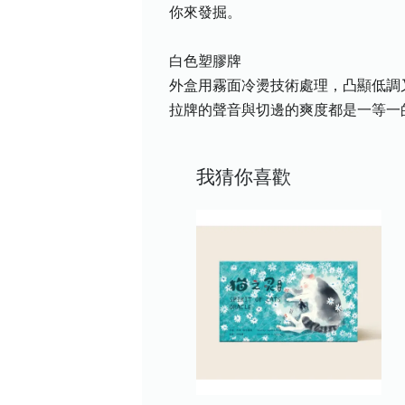
你來發掘。
白色塑膠牌
外盒用霧面冷燙技術處理，凸顯低調
拉牌的聲音與切邊的爽度都是一等一
我猜你喜歡