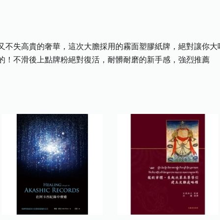
又不失高貴的奢華，這次大膽採用的霧面塑膠紙牌，絕對讓你大
的！不滑後上點牌粉絕對復活，耐髒耐磨的新手感，強烈推薦