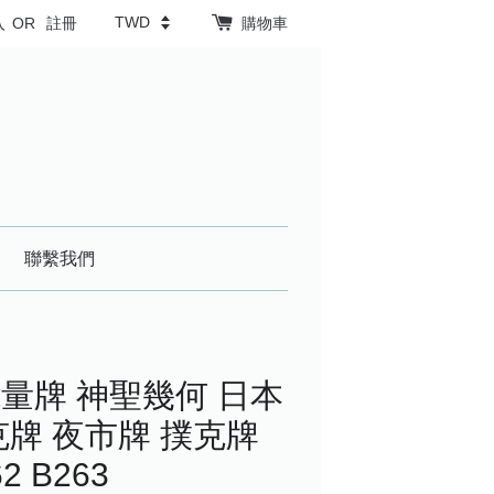
入
OR
註冊
購物車
聯繫我們
量牌 神聖幾何 日本
牌 夜市牌 撲克牌
62 B263