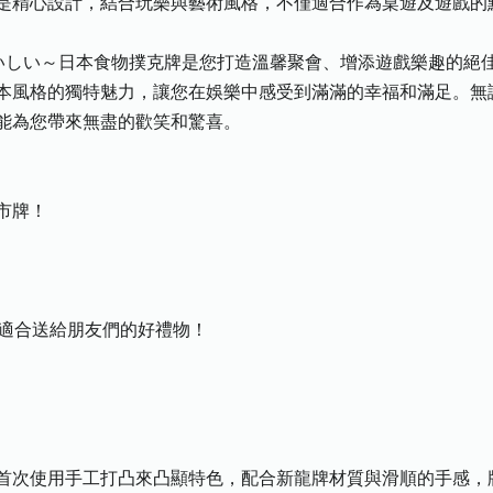
是精心設計，結合玩樂與藝術風格，不僅適合作為桌遊及遊戲的
ARDS ｜おいしい～日本食物撲克牌是您打造溫馨聚會、增添遊戲樂趣
本風格的獨特魅力，讓您在娛樂中感受到滿滿的幸福和滿足。無
能為您帶來無盡的歡笑和驚喜。
市牌！
，適合送給朋友們的好禮物！
首次使用手工打凸來凸顯特色，配合新龍牌材質與滑順的手感，