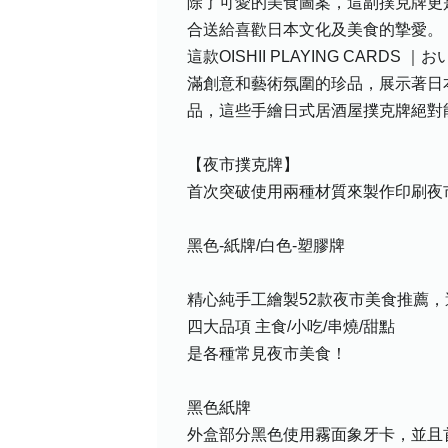
除了可愛的美食圖案，這副撲克牌更
合送給喜歡日本文化及美食的摯愛。
這款OISHII PLAYING C
滿創意和藝術氛圍的珍品，展示著日
品，這些手繪日式居酒屋撲克牌絕對
【夜市撲克牌】
首次突破使用兩種材質來製作印刷夜
黑色-紙牌/白色-塑膠牌
精心純手工繪製52款夜市美食推薦
四大品項 主食/小吃/串燒/甜點
是各種常見夜市美食！
黑色紙牌
外盒部分黑色使用霧面象牙卡，並且