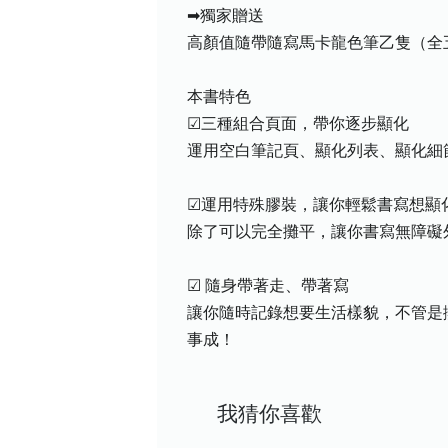
➡獨家贈送
高顏值隨帶隨寫馬卡龍色筆乙隻（全
本書特色
☑三種組合頁面，帶你逐步顯化
運用空白筆記頁、顯化列表、顯化細
☑運用特殊膠裝，讓你輕鬆書寫想顯
除了可以完全攤平，讓你書寫無障礙
☑ 隨身帶著走、帶著寫
讓你隨時記錄想要生活樣貌，不管是
事成！
我猜你喜歡