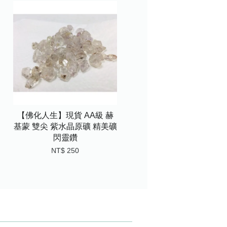
【佛化人生】現貨 AA級 赫
基蒙 雙尖 紫水晶原礦 精美礦
閃靈鑽
NT$ 250