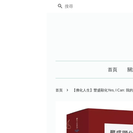
搜尋
首頁
關
›
首頁
【佛化人生】豐盛顯化Yes, I Can: 