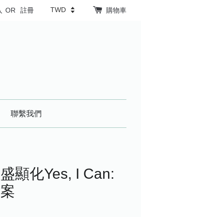
入
OR
註冊
購物車
聯繫我們
化Yes, I Can:
提案