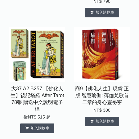
NT$ 790
加入購物車
大37 A2 B257 【佛化人
商9【佛化人生】現貨 正
生】後記塔羅 After Tarot
版 智慧瑜伽: 薄伽梵歌首
78張 贈送中文說明電子
二章的身心靈祕密
檔
NT$ 300
從
NT$ 515
起
加入購物車
加入購物車