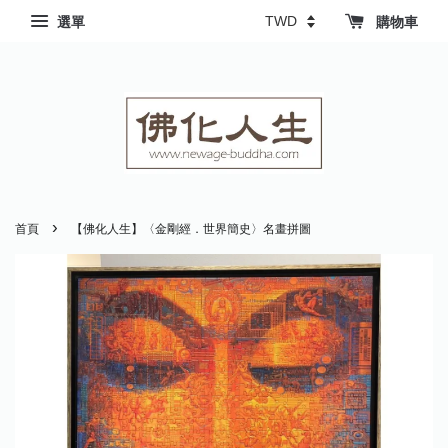
選單
購物車
›
首頁
【佛化人生】〈金剛經．世界簡史〉名畫拼圖