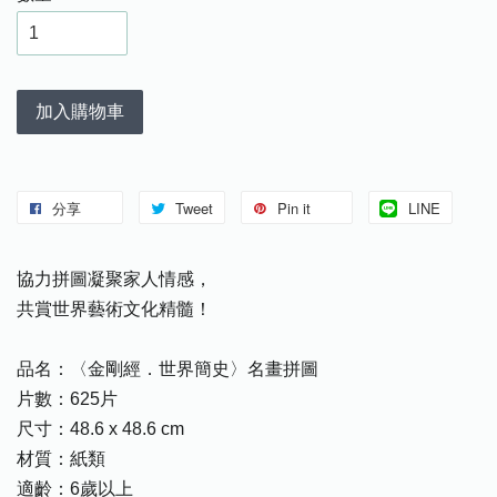
加入購物車
分享
Tweet
Pin it
LINE
協力拼圖凝聚家人情感，
共賞世界藝術文化精髓！
品名：〈金剛經．世界簡史〉名畫拼圖
片數：625片
尺寸：48.6 x 48.6 cm
材質：紙類
適齡：6歲以上