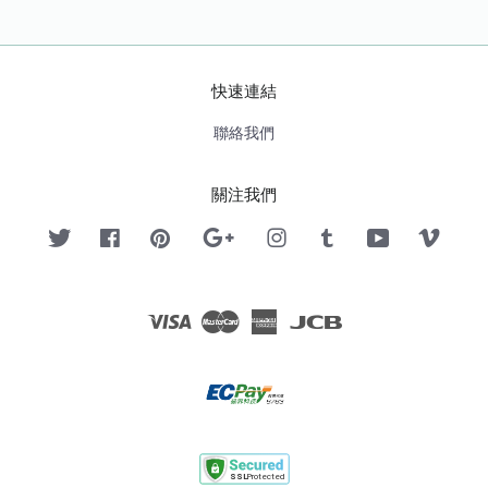
快速連結
聯絡我們
關注我們
Twitter
Facebook
Pinterest
Google
Instagram
Tumblr
YouTube
Vimeo
Visa
Master
American
JCB
Express