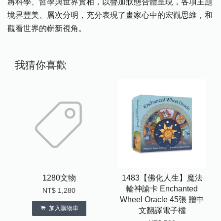
將科學、哲學與世界實相，以疊加狀態合體呈現，各項主題
境界豐美、層次分明，充分表現了畫家心中的宏觀思維，和
觀看世界的嶄新視角。
我猜你喜歡
1280文物
1483【佛化人生】魔法
輪神諭卡 Enchanted
NT$ 1,280
Wheel Oracle 45張 贈中
加入購物車
文翻譯電子檔