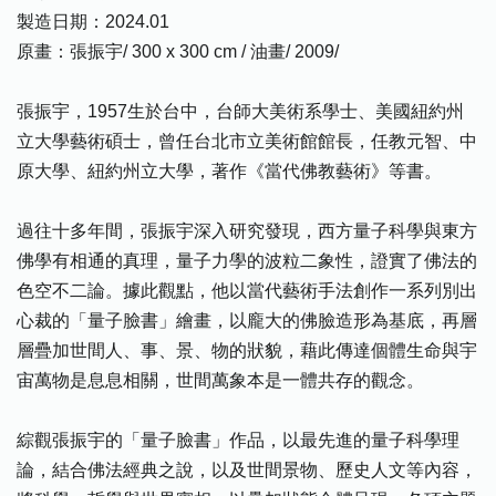
製造日期：2024.01
原畫：張振宇/ 300 x 300 cm / 油畫/ 2009/
張振宇，1957生於台中，台師大美術系學士、美國紐約州
立大學藝術碩士，曾任台北市立美術館館長，任教元智、中
原大學、紐約州立大學，著作《當代佛教藝術》等書。
過往十多年間，張振宇深入研究發現，西方量子科學與東方
佛學有相通的真理，量子力學的波粒二象性，證實了佛法的
色空不二論。據此觀點，他以當代藝術手法創作一系列別出
心裁的「量子臉書」繪畫，以龐大的佛臉造形為基底，再層
層疊加世間人、事、景、物的狀貌，藉此傳達個體生命與宇
宙萬物是息息相關，世間萬象本是一體共存的觀念。
綜觀張振宇的「量子臉書」作品，以最先進的量子科學理
論，結合佛法經典之說，以及世間景物、歷史人文等內容，