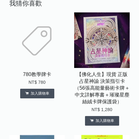
我猜你喜歡
780教學牌卡
【佛化人生】現貨 正版
占星神諭 決策指引卡
NT$ 780
（56張高能量藝術卡牌＋
加入購物車
中文詳解專書＋璀璨星塵
絲絨卡牌保護袋）
NT$ 1,280
加入購物車