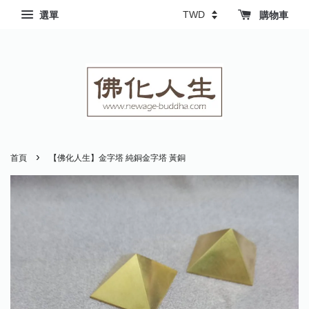
選單
購物車
›
首頁
【佛化人生】金字塔 純銅金字塔 黃銅