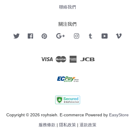
聯絡我們
關注我們
Twitter
Facebook
Pinterest
Google
Instagram
Tumblr
YouTube
Vimeo
Visa
Master
American
JCB
Express
Copyright © 2026 royhsieh. E-commerce Powered by
EasyStore
服務條款
|
隱私政策
|
退款政策