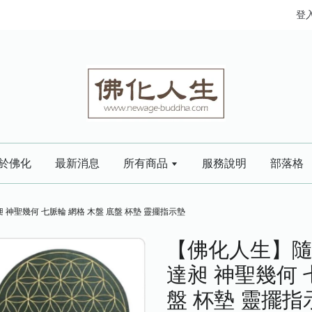
登
於佛化
最新消息
所有商品
服務說明
部落格
神聖幾何 七脈輪 網格 木盤 底盤 杯墊 靈擺指示墊
【佛化人生】隨
達昶 神聖幾何 
盤 杯墊 靈擺指