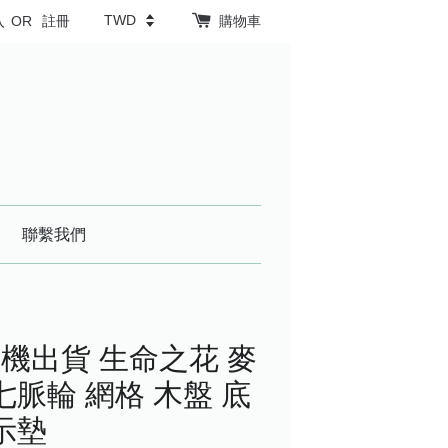
入
OR
註冊
購物車
聯繫我們
機出貨 生命之花 麥
七脈輪 網格 木盤 底
示墊