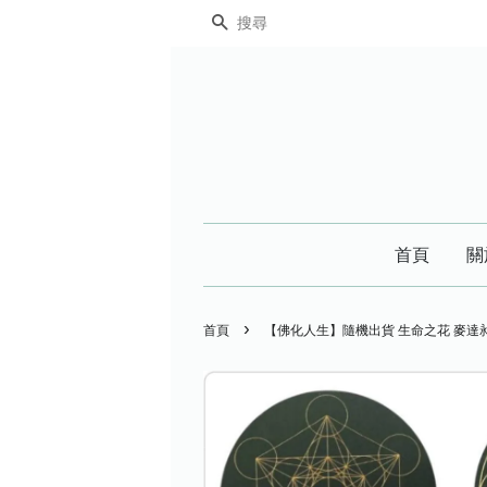
搜尋
首頁
關
›
首頁
【佛化人生】隨機出貨 生命之花 麥達昶 