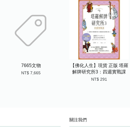
7665文物
【佛化人生】現貨 正版 塔羅
解牌研究所3：四週實戰課
NT$ 7,665
NT$ 291
關注我們