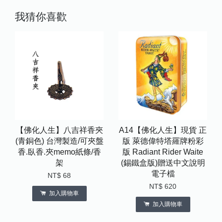
我猜你喜歡
【佛化人生】八吉祥香夾
A14【佛化人生】現貨 正
(青銅色) 台灣製造/可夾盤
版 萊德偉特塔羅牌粉彩
香.臥香.夾memo紙條/香
版 Radiant Rider Waite
架
(錫鐵盒版)贈送中文說明
電子檔
NT$ 68
NT$ 620
加入購物車
加入購物車