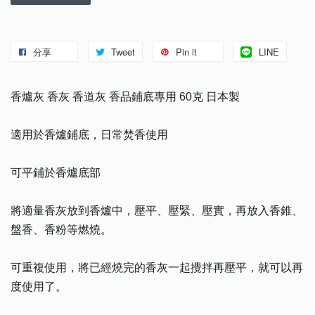
分享
Tweet
Pin it
LINE
香爐灰 香灰 香道灰 香品鋪底專用 60克 日本製
適用於香爐鋪底，日常焚香使用
可平鋪於香爐底部
將適量香灰放到香爐中，壓平、壓緊、壓實，再放入香錐、
盤香、香粉等燃燒。
可重複使用，將已經燒完的香灰一起攪拌再壓平，就可以再
度使用了。