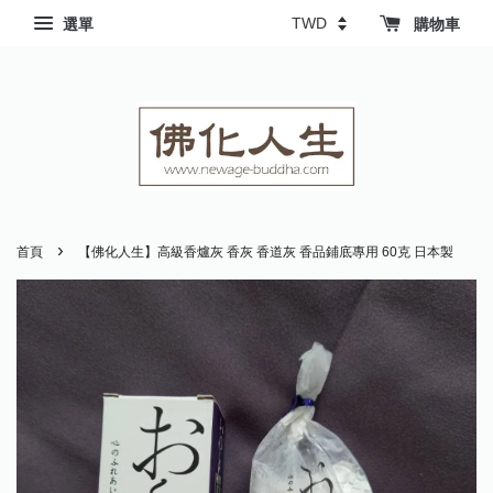
選單
購物車
›
首頁
【佛化人生】高級香爐灰 香灰 香道灰 香品鋪底專用 60克 日本製