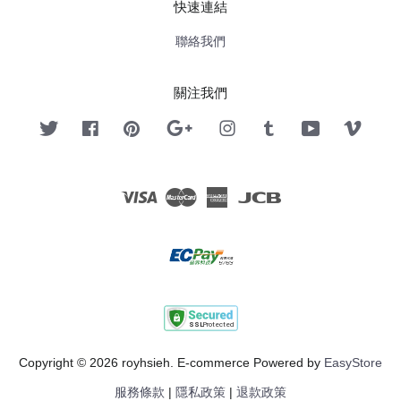
快速連結
聯絡我們
關注我們
Twitter
Facebook
Pinterest
Google
Instagram
Tumblr
YouTube
Vimeo
Visa
Master
American
JCB
Express
Copyright © 2026 royhsieh. E-commerce Powered by
EasyStore
服務條款
|
隱私政策
|
退款政策