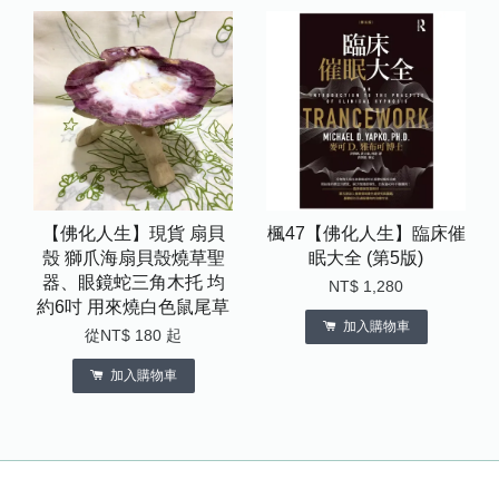
【佛化人生】現貨 扇貝
楓47【佛化人生】臨床催
殼 獅爪海扇貝殼燒草聖
眠大全 (第5版)
器、眼鏡蛇三角木托 均
NT$ 1,280
約6吋 用來燒白色鼠尾草
加入購物車
從
NT$ 180
起
加入購物車