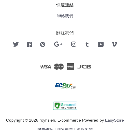
快速連結
聯絡我們
關注我們
Twitter
Facebook
Pinterest
Google
Instagram
Tumblr
YouTube
Vimeo
Visa
Master
American
JCB
Express
Copyright © 2026 royhsieh. E-commerce Powered by
EasyStore
服務條款
|
隱私政策
|
退款政策