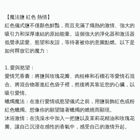
【魔法鹽 紅色 熱情】
紅色儀式鹽不僅顏色鮮豔，而且充滿了熾熱的激情、強大的
吸引力和深厚連結的原始能量。這個強大的淨化器和激活器
低聲承諾愛、慾望和友誼，等待著被你的意圖點燃。以下是
如何釋放它的魔力：
1. 愛與慾望：
愛情咒香囊：將鹽與玫瑰花瓣、肉桂棒和石榴石等愛情石混
合。將混合物塞進紅色袋子裡，然後將其靠近您的心臟，以
吸引愛情。
蠟燭魔法：在進行愛情或慾望儀式之前，用鹽裝飾紅色或粉
紅色蠟燭。想像你的願望隨著蠟燭的燃燒而顯現。
沐浴激情：在洗澡水中加入一把鹽以及茉莉花精油和玫瑰花
瓣。讓自己沉浸在感性的香氣中，感受自己的激情升起。