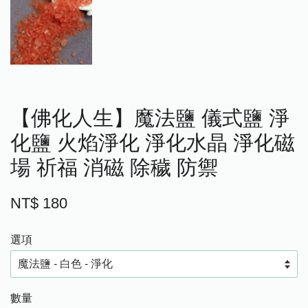
【佛化人生】魔法鹽 儀式鹽 淨
化鹽 火焰淨化 淨化水晶 淨化磁
場 祈福 消磁 除穢 防禦
NT$ 180
選項
數量