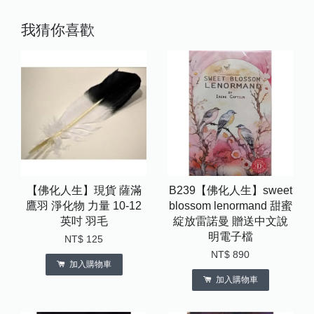
我猜你喜歡
【佛化人生】現貨 薩滿
B239【佛化人生】sweet
鷹羽 淨化物 力量 10-12
blossom lenormand 甜蜜
英吋 羽毛
綻放雷諾曼 贈送中文說
明電子檔
NT$ 125
NT$ 890
加入購物車
加入購物車