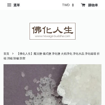
選單
購物車
›
首頁
【佛化人生】魔法鹽 儀式鹽 淨化鹽 火焰淨化 淨化水晶 淨化磁場 祈
福 消磁 除穢 防禦