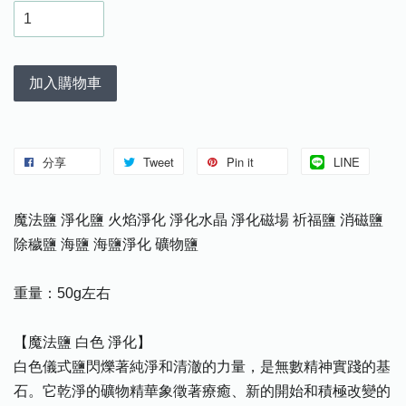
加入購物車
分享
Tweet
Pin it
LINE
魔法鹽 淨化鹽 火焰淨化 淨化水晶 淨化磁場 祈福鹽 消磁鹽
除穢鹽 海鹽 海鹽淨化 礦物鹽
重量：50g左右
【魔法鹽 白色 淨化】
白色儀式鹽閃爍著純淨和清澈的力量，是無數精神實踐的基
石。它乾淨的礦物精華象徵著療癒、新的開始和積極改變的