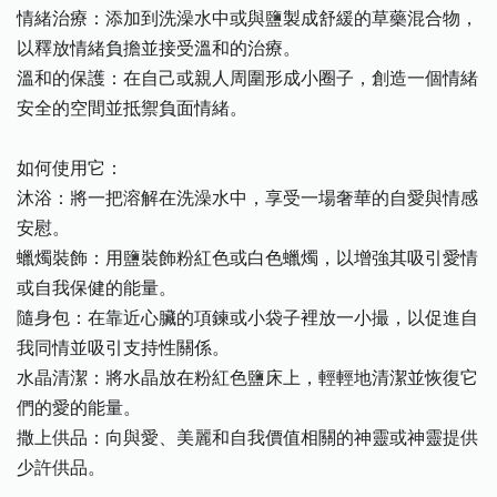
情緒治療：添加到洗澡水中或與鹽製成舒緩的草藥混合物，
以釋放情緒負擔並接受溫和的治療。
溫和的保護：在自己或親人周圍形成小圈子，創造一個情緒
安全的空間並抵禦負面情緒。
如何使用它：
沐浴：將一把溶解在洗澡水中，享受一場奢華的自愛與情感
安慰。
蠟燭裝飾：用鹽裝飾粉紅色或白色蠟燭，以增強其吸引愛情
或自我保健的能量。
隨身包：在靠近心臟的項鍊或小袋子裡放一小撮，以促進自
我同情並吸引支持性關係。
水晶清潔：將水晶放在粉紅色鹽床上，輕輕地清潔並恢復它
們的愛的能量。
撒上供品：向與愛、美麗和自我價值相關的神靈或神靈提供
少許供品。