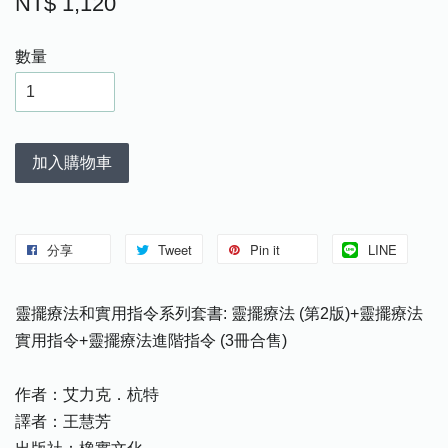
NT$ 1,120
數量
加入購物車
分享
Tweet
Pin it
LINE
靈擺療法和實用指令系列套書: 靈擺療法 (第2版)+靈擺療法
實用指令+靈擺療法進階指令 (3冊合售)
作者：艾力克．杭特
譯者：王慧芳