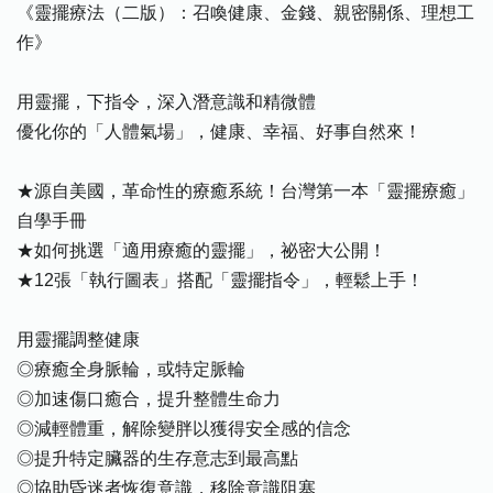
《靈擺療法（二版）：召喚健康、金錢、親密關係、理想工
作》
用靈擺，下指令，深入潛意識和精微體
優化你的「人體氣場」，健康、幸福、好事自然來！
★源自美國，革命性的療癒系統！台灣第一本「靈擺療癒」
自學手冊
★如何挑選「適用療癒的靈擺」，祕密大公開！
★12張「執行圖表」搭配「靈擺指令」，輕鬆上手！
用靈擺調整健康
◎療癒全身脈輪，或特定脈輪
◎加速傷口癒合，提升整體生命力
◎減輕體重，解除變胖以獲得安全感的信念
◎提升特定臟器的生存意志到最高點
◎協助昏迷者恢復意識，移除意識阻塞