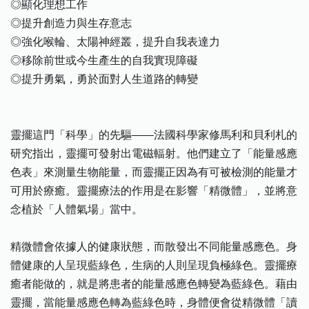
◎顯化理想工作
◎提升創造力與生存意志
◎強化喉輪、太陽神經叢，提升自我表達力
◎移除前世或今生產生的自我實現障礙
◎提升勇氣，勇於面對人生道路的轉變
靈擺這門「科學」的先驅——法國科學家修馬利和貝利札的
研究指出，靈擺可發射出電磁輻射。他們建立了「能量感應
色表」來測量生物能量，而靈擺正因為有可被檢測的能量才
可用於療癒。靈擺療法的作用是在影響「精微體」，並將意
念植於「人體氣場」當中。
精微體會依據人的健康狀態，而散發出不同能量感應色。身
體健康的人呈現藍綠色，生病的人則呈現負極綠色。靈擺療
癒者能做的，就是將患者的能量感應色轉變為藍綠色。藉由
靈擺，當能量感應色轉為藍綠色時，身體便會從精微體「讀