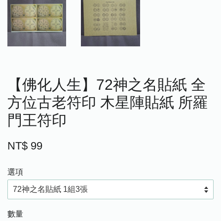
【佛化人生】72神之名貼紙 全
方位古老符印 木星陣貼紙 所羅
門王符印
NT$ 99
選項
數量