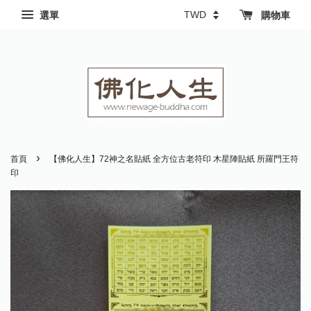
選單
購物車
›
首頁
【佛化人生】72神之名貼紙 全方位古老符印 木星陣貼紙 所羅門王符
印