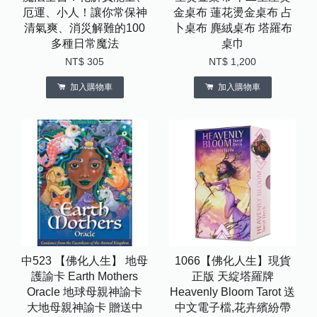
厄運、小人！讓你常保神
金桌布 蓮花燙金桌布 占
清氣爽、消災解難的100
卜桌布 麂絨桌布 塔羅布
多種日常魔法
桌巾
NT$ 305
NT$ 1,200
加入購物車
加入購物車
中523 【佛化人生】 地母
1066【佛化人生】現貨
護諭卡 Earth Mothers
正版 天綻塔羅牌
Oracle 地球母親神諭卡
Heavenly Bloom Tarot 送
大地母親神諭卡 贈送中
中文電子檔,花卉繽紛帶