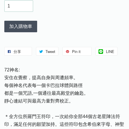
加入購物車
分享
Tweet
Pin it
LINE
72神名:
安住在覺察，提高自身與周遭頻率。
每個神名代表每一個卡巴拉球體與路徑
都是一個咒語,一個通往最高殿堂的鑰匙。
靜心連結可與最高力量對齊校正。
＊全方位所羅門王符印，一次給你全部44個古老星陣法符
印，滿足任何的願望加持。這些符印包含希伯來字母、神聖