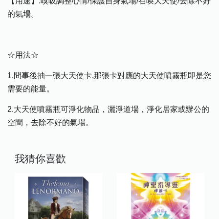
【用途】:嗅吸調整心情/保護自身氣場/召唤大天使/去除不好
的氣場。
☆用法☆
1.問事後抽一張大天使卡,那張卡對應的大天使噴霧瓶即是您
需要的能量。
2.大天使噴霧瓶可淨化物品，灑淨道場，淨化居家或辦公的
空間，去除不好的氣場。
我猜你喜歡