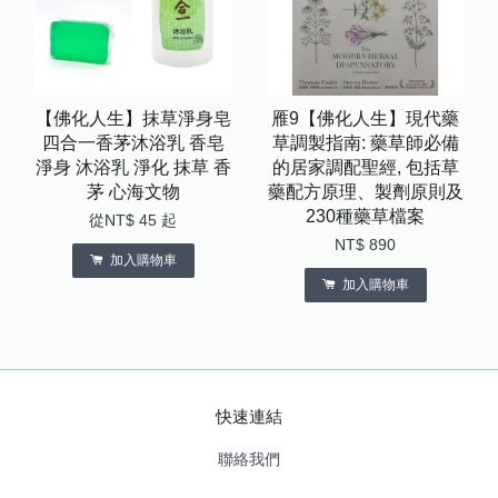
【佛化人生】抹草淨身皂
雁9【佛化人生】現代藥
四合一香茅沐浴乳 香皂
草調製指南: 藥草師必備
淨身 沐浴乳 淨化 抹草 香
的居家調配聖經, 包括草
茅 心海文物
藥配方原理、製劑原則及
230種藥草檔案
從
NT$ 45
起
NT$ 890
加入購物車
加入購物車
快速連結
聯絡我們