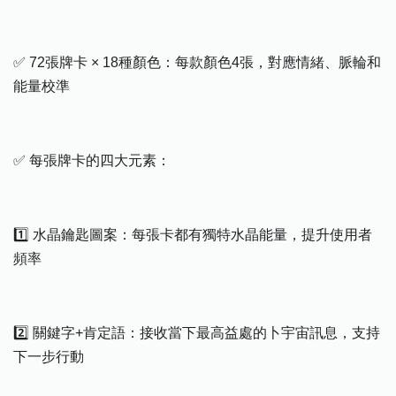
✅ 72張牌卡 × 18種顏色：每款顏色4張，對應情緒、脈輪和
能量校準
✅ 每張牌卡的四大元素：
1️⃣ 水晶鑰匙圖案：每張卡都有獨特水晶能量，提升使用者
頻率
2️⃣ 關鍵字+肯定語：接收當下最高益處的卜宇宙訊息，支持
下一步行動