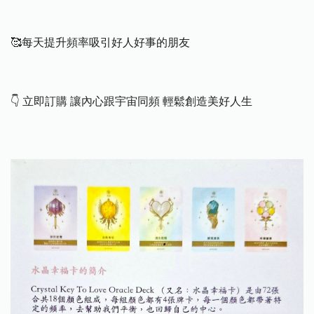
🥰每天提升頻率吸引好人好事的朋友
👇 立即訂購 讓內心跟宇宙同頻 輕鬆創造美好人生