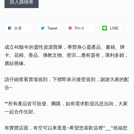
加入購物車
分享
Tweet
Pin it
LINE
成立40餘年的靈性資源寶庫，專營身心靈產品、書籍、牌
卡、花精、香品、佛教文物、密宗....應有盡有，薄利多銷，
廣結善緣。
請仔細查看賣場規則，下標即表示接受規則，謝謝大家的配
合~
**所有產品皆可批發、團購，如有需求歡迎訊息洽詢，大家
一起合作生財。
有實體店面，有空可以來逛逛~希望您喜歡這裡^__^祝福您