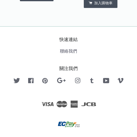
加入購物車
快速連結
聯絡我們
關注我們
Twitter
Facebook
Pinterest
Google
Instagram
Tumblr
YouTube
Vimeo
Visa
Master
American
JCB
Express