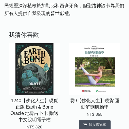
民經歷深深植根於加勒比和西班牙裔，但聖路神諭卡為我們
所有人提供自我發現的普世獻禮。
我猜你喜歡
1240【佛化人生】現貨
易9【佛化人生】現貨 運
正版 Earth & Bone
動解剖肌動學
Oracle 地骨占卜卡 贈送
NT$ 855
中文說明電子檔
加入購物車
NT$ 820