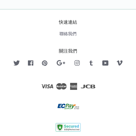
快速連結
聯絡我們
關注我們
Twitter
Facebook
Pinterest
Google
Instagram
Tumblr
YouTube
Vimeo
Visa
Master
American
JCB
Express