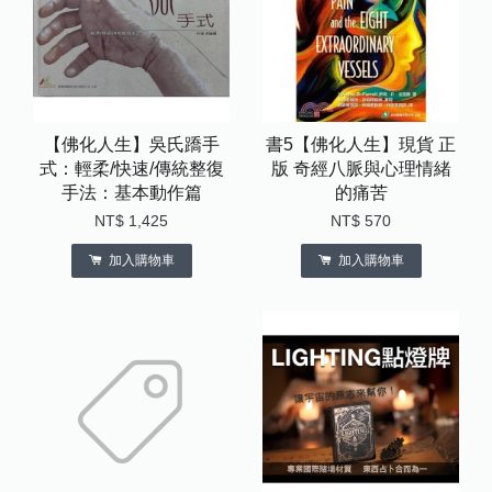
【佛化人生】吳氏蹻手
書5【佛化人生】現貨 正
式：輕柔/快速/傳統整復
版 奇經八脈與心理情緒
手法：基本動作篇
的痛苦
NT$ 1,425
NT$ 570
加入購物車
加入購物車