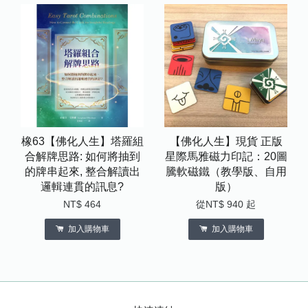
橡63【佛化人生】塔羅組
【佛化人生】現貨 正版
合解牌思路: 如何將抽到
星際馬雅磁力印記：20圖
的牌串起來, 整合解讀出
騰軟磁鐵（教學版、自用
邏輯連貫的訊息?
版）
NT$ 464
從
NT$ 940
起
加入購物車
加入購物車