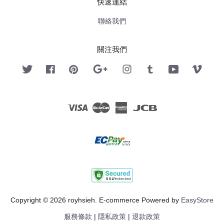
快速連結
聯絡我們
關注我們
Twitter
Facebook
Pinterest
Google
Instagram
Tumblr
YouTube
Vimeo
Visa
Master
American
JCB
Express
Copyright © 2026 royhsieh. E-commerce Powered by
EasyStore
服務條款
|
隱私政策
|
退款政策