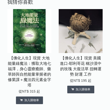
我猜你喜歡
【佛化人生】現貨 大地
【佛化人生】現貨 美國
能量綠魔法：獲取大地七
進口-耶利哥花 稱沙漠中
福澤，身心靈療癒師、藥
的玫瑰 大復活草 扭轉運
草師與自然能量掌握者的
勢 財運 工作
修業課＋魔法四元素金字
從
NT$ 195
起
塔
加入購物車
從
NT$ 315
起
加入購物車