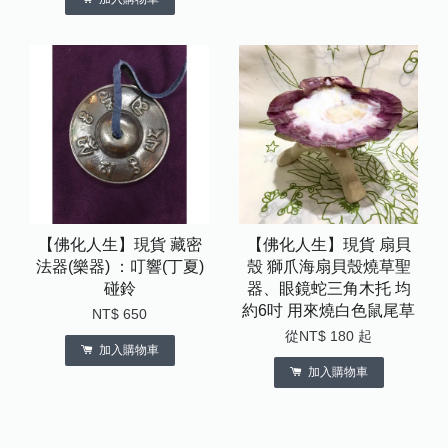
【佛化人生】現貨 藏密
【佛化人生】現貨 扇貝
法器(樂器) ：叮響(丁夏)
殼 獅爪海扇貝殼燒草聖
碰鈴
器、眼鏡蛇三角木托 均
約6吋 用來燒白色鼠尾草
NT$ 650
從
NT$ 180
起
加入購物車
加入購物車