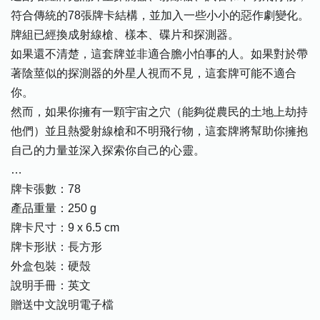
符合傳統的78張牌卡結構，並加入一些小小的惡作劇變化。
牌組已經換成射線槍、樣本、碟片和探測器。
如果還不清楚，這套牌並非適合膽小怕事的人。如果對於帶
著陰莖似的探測器的外星人視而不見，這套牌可能不適合
你。
然而，如果你擁有一顆宇宙之穴（能夠從農民的土地上劫持
他們）並且熱愛射線槍和不明飛行物，這套牌將幫助你擁抱
自己的力量並深入探索你自己的心靈。
…
牌卡張數：78
產品重量：250 g
牌卡尺寸：9 x 6.5 cm
牌卡形狀：長方形
外盒包裝：硬殼
說明手冊：英文
贈送中文說明電子檔