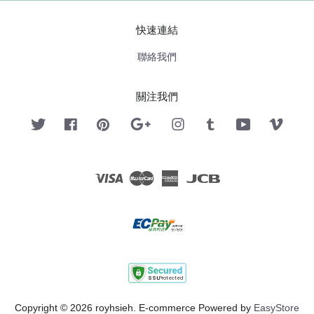
快速連結
聯絡我們
關注我們
Twitter
Facebook
Pinterest
Google
Instagram
Tumblr
YouTube
Vimeo
Visa
Master
American
JCB
Express
Copyright © 2026 royhsieh. E-commerce Powered by
EasyStore