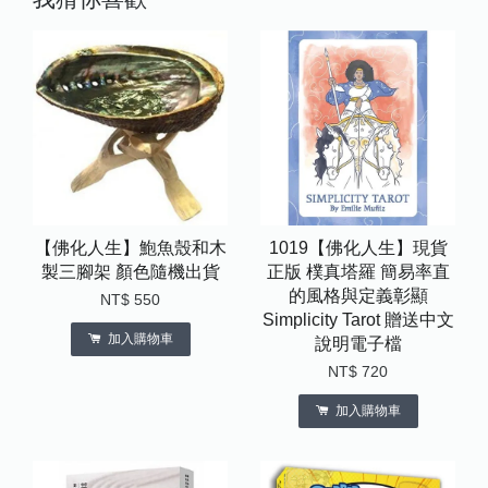
【佛化人生】鮑魚殼和木
1019【佛化人生】現貨
製三腳架 顏色隨機出貨
正版 樸真塔羅 簡易率直
的風格與定義彰顯
NT$ 550
Simplicity Tarot 贈送中文
加入購物車
說明電子檔
NT$ 720
加入購物車