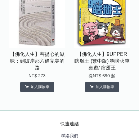
【佛化人生】菩提心的滋
【佛化人生】9UPPER
味：到彼岸那六條完美的
瞎掰王 (繁中版) 狗吠火車
路
桌遊/ 瞎掰王
NT$ 273
從
NT$ 690
起
加入購物車
加入購物車
快速連結
聯絡我們