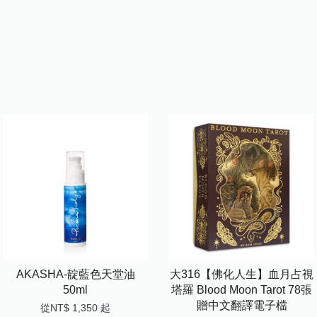
AKASHA-靛藍色天堂油
大316【佛化人生】血月占視
50ml
塔羅 Blood Moon Tarot 78張
贈中文翻譯電子檔
從
NT$ 1,350
起