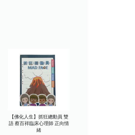
【佛化人生】抓狂總動員 雙
語 蔡百祥臨床心理師 正向情
緒