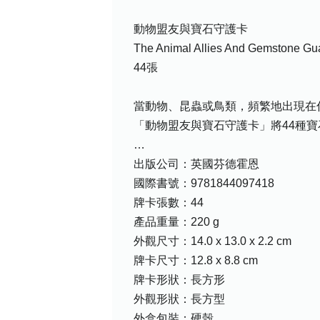
動物盟友與寶石守護卡
The Animal Allies And Gemstone Gu
44張
當動物、昆蟲或鳥類，頻繁地出現在
「動物盟友與寶石守護卡」將44種
…
出版公司：英國芬德霍恩
國際書號：9781844097418
牌卡張數：44
產品重量：220 g
外觀尺寸：14.0 x 13.0 x 2.2 cm
牌卡尺寸：12.8 x 8.8 cm
牌卡形狀：長方形
外觀形狀：長方型
外盒包裝：硬殼