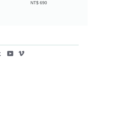
NT$ 690
tagram
Tumblr
YouTube
Vimeo