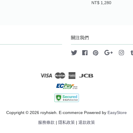
NT$ 1,280
關注我們
Twitter
Facebook
Pinterest
Google
Ins
Visa
Master
American
JCB
Express
Copyright © 2026 royhsieh. E-commerce Powered by
EasyStore
服務條款
|
隱私政策
|
退款政策