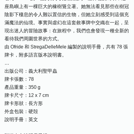
座島嶼上有一棵巨大的橡樹聳立著。她無法看見那些在樹冠
陰影下棲息的令人難以置信的生物，但她立刻感受到這個充
滿魔法的仙境。事實與虛幻在這套敘事牌中交織在一起，呈
現出迷人的冒險故事：在旅程中，我們也會發現一種全新的
看待我們周圍世界的方式。
由 Ofride 和 StregaDelleMele 編製的說明手冊，共有 78 張
牌卡，附多語言版本說明書。
…
出版公司：義大利聖甲蟲
牌卡張數：78
產品重量：350 g
牌卡尺寸：12 x 7 cm
牌卡形狀：長方形
外盒包裝：硬殻
說明手冊：英文