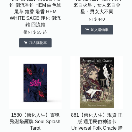
錐 倒流香錐 HEM 白色鼠
來自火星，女人來自金
尾草 錐香 塔香 HEM
星：男女大不同
WHITE SAGE 淨化 倒流
NT$ 440
錐 回流錐
加入購物車
從
NT$ 55
起
加入購物車
1530【佛化人生】靈魂
881【佛化人生】現貨 正
飛濺塔羅牌 Soul Splash
版 通用民俗神諭卡
Tarot
Universal Folk Oracle 贈