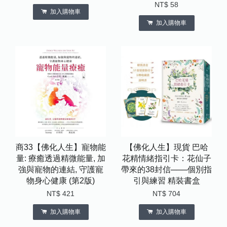
NT$ 58
加入購物車
加入購物車
商33【佛化人生】寵物能
【佛化人生】現貨 巴哈
量: 療癒透過精微能量, 加
花精情緒指引卡：花仙子
強與寵物的連結, 守護寵
帶來的38封信───個別指
物身心健康 (第2版)
引與練習 精裝書盒
NT$ 421
NT$ 704
加入購物車
加入購物車