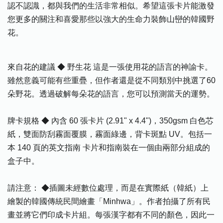
認不認識，都與我們的生活非常相似。希望這張卡片能激發
您更多的關注和喜愛那些以強大的生命力裝飾山巒的韓國野
花。
來自花的建議 ◆ 野生花 這是一張使用花的語言的神諭卡。
雖然意義可能有些重疊，但作者還是從不同類別中挑選了60
朵野花。透過破解每朵花的語言，您可以預測當天的運勢。
牌卡規格 ◆ 內含 60 張卡片 (2.91" x 4.4")，350gsm 白色芯
紙，雙面防刮霧面覆膜，霧面綠邊，背卡斑點 UV。包括一
本 140 頁的英文指南 卡片和指南裝在一個由兩部分組成的
盒子中。
請注意： ◆插圖未經數位處理，而是在實際紙（韓紙）上
繪製的韓國傳統民間繪畫「Minhwa」。作者拍攝了所有民
畫並將它們印成卡片組。每張漢字都有不同的顏色，因此一