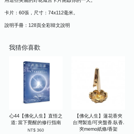
用這些美麗的野花箴言卡片開啟你的一天。
卡片：60張，尺寸：74x112毫米。
說明手冊：128頁全彩韓文說明
我猜你喜歡
心44【佛化人生】直悟之
【佛化人生】蓮花香夾
道: 當下覺醒的修行指南
台灣製造/可夾盤香.臥香.
夾memo紙條/香架
NT$ 360