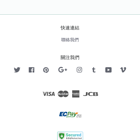
快速連結
聯絡我們
關注我們
Twitter
Facebook
Pinterest
Google
Instagram
Tumblr
YouTube
Vimeo
Visa
Master
American
JCB
Express