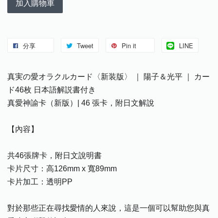
加入購物車
分享
Tweet
Pin it
LINE
真実の愛オラクルカード〈新装版〉 ｜ 陽子＆光平 ｜ カー
ド46枚 日本語解説書付き
真愛神諭卡（新版）| 46 張卡，附日文解說
【內容】
共46張牌卡，附日文說明書
卡片尺寸：高126mm x 寬89mm
卡片加工：透明PP
對於那些正在尋找愛情的人來說，這是一個可以幫助您與真