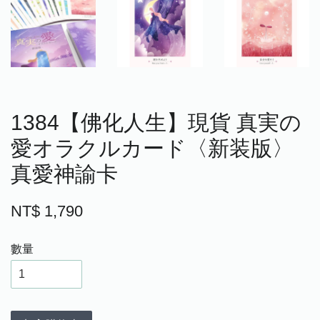
1384【佛化人生】現貨 真実の
愛オラクルカード〈新装版〉
真愛神諭卡
NT$ 1,790
數量