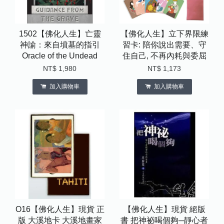
1502【佛化人生】亡靈
【佛化人生】立下界限練
神諭：來自墳墓的指引
習卡: 陪你說出需要、守
Oracle of the Undead
住自己, 不再內耗與委屈
NT$ 1,980
NT$ 1,173
加入購物車
加入購物車
O16【佛化人生】現貨 正
【佛化人生】現貨 絕版
版 大溪地卡 大溪地畫家
書 把神祕喝個夠─靜心者