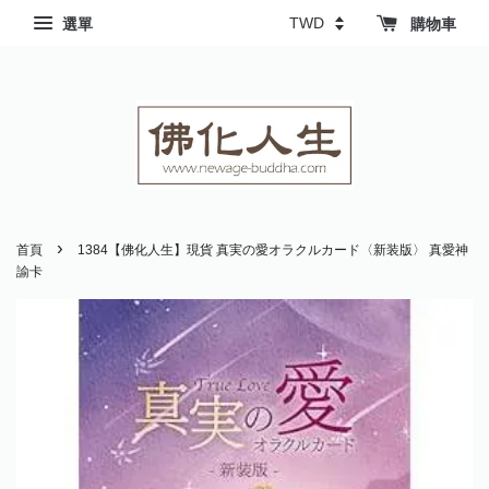
選單
購物車
›
首頁
1384【佛化人生】現貨 真実の愛オラクルカード〈新装版〉 真愛神
諭卡