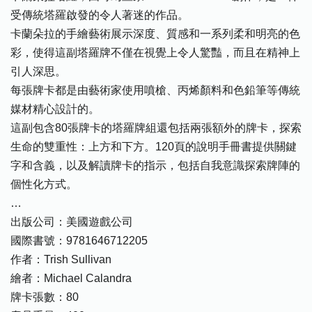
受傳統塔羅啟發的令人著迷的作品。
卡蘭朵拉的手繪藝術展示深度、質感和一系列柔和明亮的色
彩，使得這副塔羅牌不僅在視覺上令人驚豔，而且在精神上
引人深思。
每張牌卡都是由藝術家使用噴槍、丙烯顏料和色鉛筆等傳統
媒材精心設計的。
這副包含80張牌卡的塔羅牌組還包括兩張額外的牌卡，探索
生命的雙重性：上方和下方。120頁的說明手冊書提供關鍵
字和含義，以及解讀牌卡的指示，包括自我意識探索牌陣的
個性化方式。
…
出版公司：美國遊戲公司
國際書號：9781646712205
作者：Trish Sullivan
繪者：Michael Calandra
牌卡張數：80