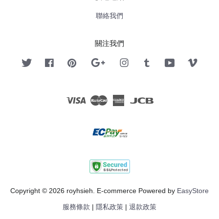
聯絡我們
關注我們
Twitter
Facebook
Pinterest
Google
Instagram
Tumblr
YouTube
Vimeo
Visa
Master
American
JCB
Express
Copyright © 2026 royhsieh. E-commerce Powered by
EasyStore
服務條款
|
隱私政策
|
退款政策