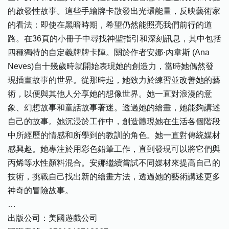
的啟發性故事。這些手繪牌卡散發出光環能量，反映藝術家
的看法：即使在黑暗時期，希望仍然能照亮我們前行的道
路。在36頁的小冊子中尋找神聖指引和深刻訊息，其中包括
四種獨特的自定義牌牌卡陣。關於作者安娜·內韋斯 (Ana
Neves)自十幾歲時就開始表現她的創造力，當時她偶然發
現插畫故事的世界。從那時起，她致力於練習並改善她的藝
術，以便與其他人分享她的想像世界。她一直對浪漫的意
象、幻想故事和童話故事著迷。透過她的繪畫，她能夠講述
自己的故事。她沉浸於工作中，創造體現她在生活各個階段
中所經歷的情感和所學到的教訓的角色。她一直對傳統媒材
感興趣。她專注於用彩色鉛筆工作，直到發現可以將它們與
丙烯等水性顏料混合。安娜繼續嘗試不同媒材來提高自己的
技術，挑戰自己找出新的繪畫方法，透過她的藝術講述更多
神奇的冒險故事。
…
出版公司：美國遊戲公司