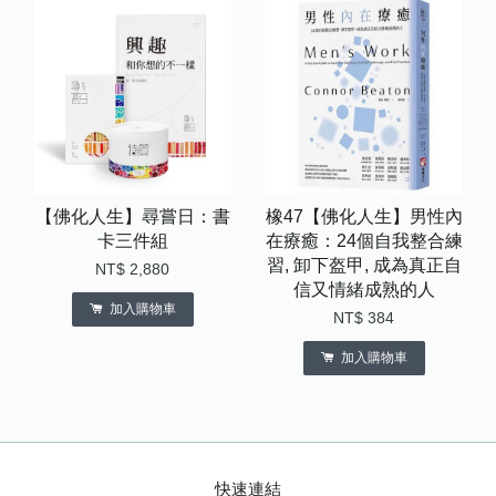
【佛化人生】尋嘗日：書
橡47【佛化人生】男性內
卡三件組
在療癒：24個自我整合練
習, 卸下盔甲, 成為真正自
NT$ 2,880
信又情緒成熟的人
加入購物車
NT$ 384
加入購物車
快速連結