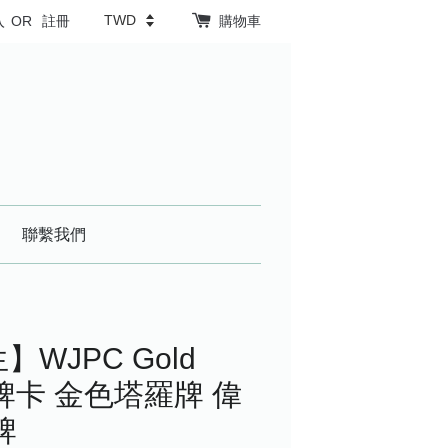
入
OR
註冊
購物車
聯繫我們
】WJPC Gold
羅牌卡 金色塔羅牌 偉
牌