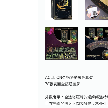
ACELION金箔邊塔羅牌套裝
78張表面金箔塔羅牌
外觀奢華：金邊塔羅牌的邊緣經過特
且在光線的照射下閃閃發光，格外引