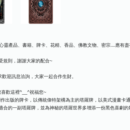
心靈產品、書籍、牌卡、花精、香品、佛教文物、密宗....應有
受規則，謝謝大家的配合~
需求歡迎訊息洽詢，大家一起合作生財。
歡這裡^__^祝福您~
Studio 創作出版的牌卡，以傳統偉特架構為主的塔羅牌，以美式漫
適合的一副塔羅牌，並為神秘的塔羅世界多增添一份黑色喜劇的