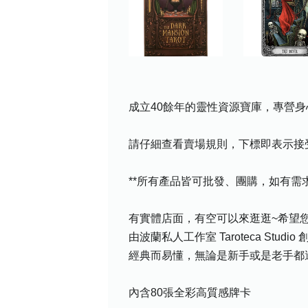
成立40餘年的靈性資源寶庫，專營身
請仔細查看賣場規則，下標即表示接
**所有產品皆可批發、團購，如有
有實體店面，有空可以來逛逛~希望您喜
由波蘭私人工作室 Taroteca 
經典而易懂，無論是新手或是老手都
內含80張全彩高質感牌卡