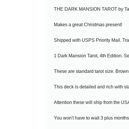
THE DARK MANSION TAROT by Tarotec
Makes a great Christmas present!
Shipped with USPS Priority Mail. Tr
1 Dark Mansion Tarot, 4th Edition. S
These are standard tarot size. Brown
This deck is detailed and rich with s
Attention these will ship from the US
You won't have to wait 3 plus months to