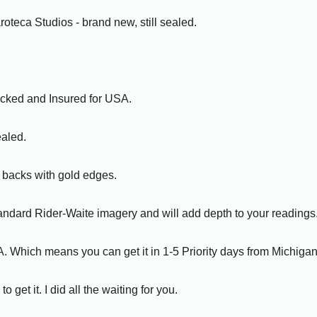
a Studios - brand new, still sealed.
acked and Insured for USA.
ealed.
 backs with gold edges.
tandard Rider-Waite imagery and will add depth to your readings
A. Which means you can get it in 1-5 Priority days from Michigan
 get it. I did all the waiting for you.