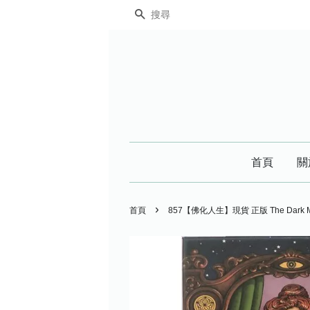
搜尋
首頁
關
›
首頁
857【佛化人生】現貨 正版 The Dark 