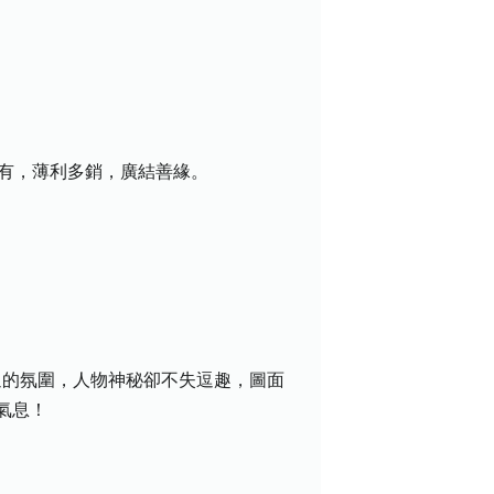
盡有，薄利多銷，廣結善緣。
畫卡通的氛圍，人物神秘卻不失逗趣，圖面
氣息！