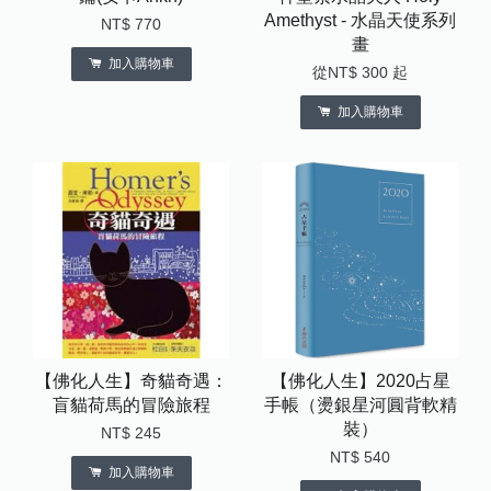
Amethyst - 水晶天使系列
NT$ 770
畫
加入購物車
從
NT$ 300
起
加入購物車
【佛化人生】奇貓奇遇：
【佛化人生】2020占星
盲貓荷馬的冒險旅程
手帳（燙銀星河圓背軟精
裝）
NT$ 245
NT$ 540
加入購物車