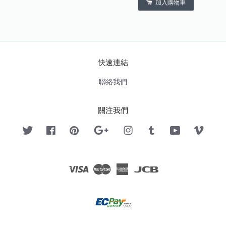
加入購物車
快速連結
聯絡我們
關注我們
Twitter
Facebook
Pinterest
Google
Instagram
Tumblr
YouTube
Vimeo
Visa
Master
American
JCB
Express