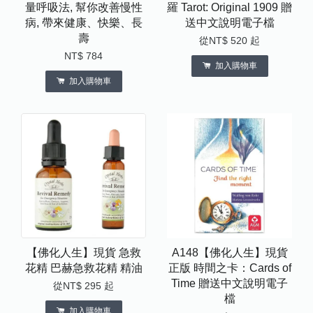
量呼吸法, 幫你改善慢性
羅 Tarot: Original 1909 贈
病, 帶來健康、快樂、長
送中文說明電子檔
壽
從
NT$ 520
起
NT$ 784
加入購物車
加入購物車
【佛化人生】現貨 急救
A148【佛化人生】現貨
花精 巴赫急救花精 精油
正版 時間之卡：Cards of
Time 贈送中文說明電子
從
NT$ 295
起
檔
加入購物車