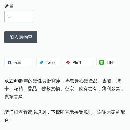
數量
加入購物車
分享
Tweet
Pin it
LINE
成立40餘年的靈性資源寶庫，專營身心靈產品、書籍、牌
卡、花精、香品、佛教文物、密宗....應有盡有，薄利多銷，
廣結善緣。
請仔細查看賣場規則，下標即表示接受規則，謝謝大家的配
合~