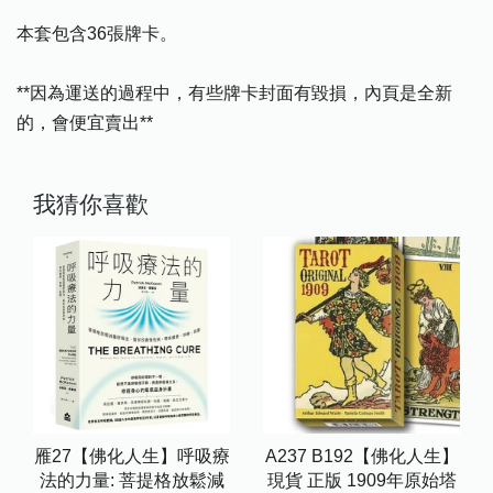
本套包含36張牌卡。
**因為運送的過程中，有些牌卡封面有毀損，內頁是全新
的，會便宜賣出**
我猜你喜歡
雁27【佛化人生】呼吸療
A237 B192【佛化人生】
法的力量: 菩提格放鬆減
現貨 正版 1909年原始塔