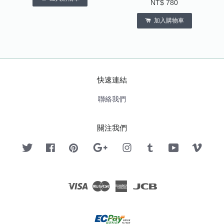
NT$ 780
加入購物車
快速連結
聯絡我們
關注我們
Twitter
Facebook
Pinterest
Google
Instagram
Tumblr
YouTube
Vimeo
Visa
Master
American
JCB
Express