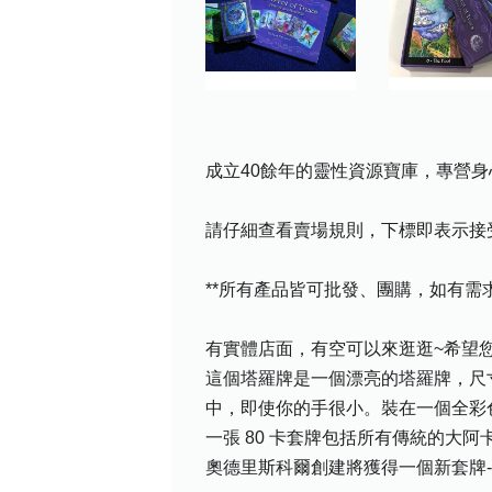
成立40餘年的靈性資源寶庫，專營身
請仔細查看賣場規則，下標即表示接
**所有產品皆可批發、團購，如有
有實體店面，有空可以來逛逛~希望您喜
這個塔羅牌是一個漂亮的塔羅牌，尺寸為
中，即使你的手很小。裝在一個全彩
一張 80 卡套牌包括所有傳統的大
奧德里斯科爾創建將獲得一個新套牌- 