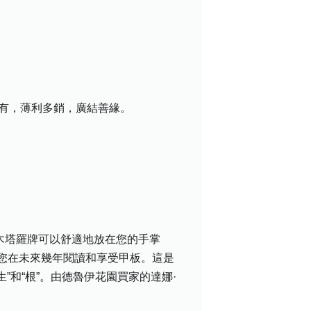
盡有，薄利多銷，廣結善緣。
！樹木塔羅牌可以舒適地放在您的手掌
您在未來幾年閱讀和享受甲板。這是
”和“根”。由德魯伊花園買家的達娜·