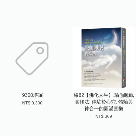
9300塔羅
橡62【佛化人生】.瑜伽睡眠
實修法: 停駐於心穴, 體驗與
NT$ 9,300
神合一的圓滿喜樂
NT$ 369