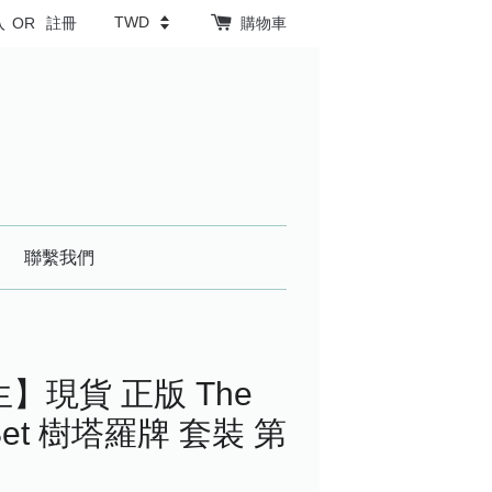
入
OR
註冊
購物車
聯繫我們
】現貨 正版 The
es Set 樹塔羅牌 套裝 第