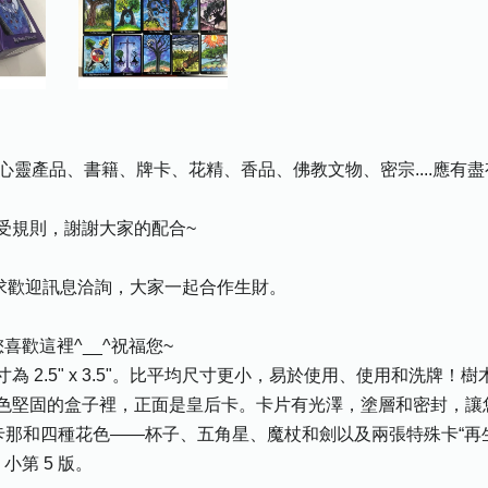
心靈產品、書籍、牌卡、花精、香品、佛教文物、密宗....應有
受規則，謝謝大家的配合~
需求歡迎訊息洽詢，大家一起合作生財。
歡這裡^__^祝福您~
 2.5" x 3.5"。比平均尺寸更小，易於使用、使用和洗牌
色堅固的盒子裡，正面是皇后卡。卡片有光澤，塗層和密封，讓
阿卡那和四種花色——杯子、五角星、魔杖和劍以及兩張特殊卡“再生
小第 5 版。