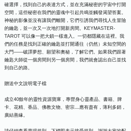
確選擇，找到自己的表達方式，並在充滿秘密的宇宙中打開
空間，這些秘密在我們的靈魂中引起共鳴並觸發渴望答案。
神秘的影像並沒有讓我們離開，它們引誘我們尋找人生冒險
的鑰匙，並一次又一次地打開新房間。KEYMASTER-
TAROT 可以像一把大鎖一樣進入。一切都隱藏在這裡。我
們的任務是找到正確的鑰匙並打開通往（仍然）未知空間的
大門——破譯夢想、願望和奧秘，了解它們。如果我們跟著
鑰匙大師從一個房間到另一個房間，我們就會認出自己並找
到自己的路。
贈送中文說明電子檔
成立40餘年的靈性資源寶庫，專營身心靈產品、書籍、牌
卡、花精、香品、佛教文物、密宗....應有盡有，薄利多銷，
廣結善緣。
請仔細查看賣場規則，下標即表示接受規則，謝謝大家的配