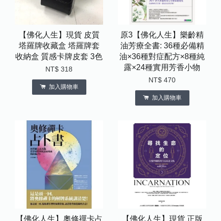
【佛化人生】現貨 皮質
原3【佛化人生】樂齡精
塔羅牌收藏盒 塔羅牌套
油芳療全書: 36種必備精
收納盒 質感卡牌皮套 3色
油×36種對症配方×8種純
露×24種實用芳香小物
NT$ 318
NT$ 470
加入購物車
加入購物車
【佛化人生】奧修禪卡占
【佛化人生】現貨 正版