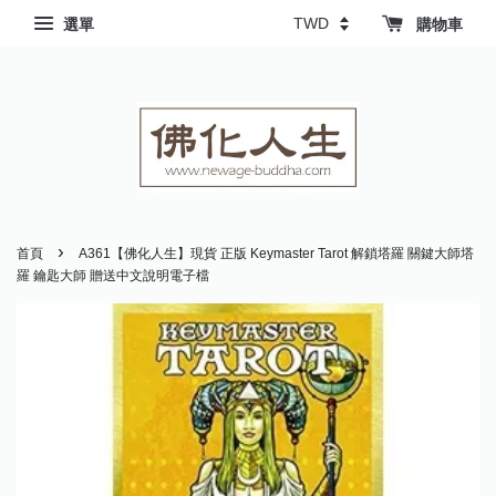
選單
購物車
›
首頁
A361【佛化人生】現貨 正版 Keymaster Tarot 解鎖塔羅 關鍵大師塔
羅 鑰匙大師 贈送中文說明電子檔