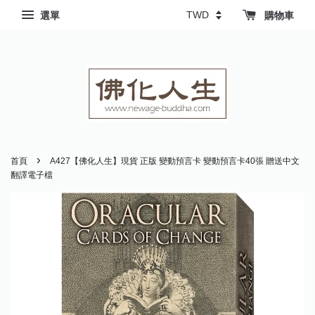
選單
購物車
›
首頁
A427【佛化人生】現貨 正版 變動預言卡 變動預言卡40張 贈送中文
翻譯電子檔