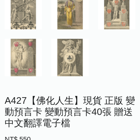
A427【佛化人生】現貨 正版 變
動預言卡 變動預言卡40張 贈送
中文翻譯電子檔
NT$ 550