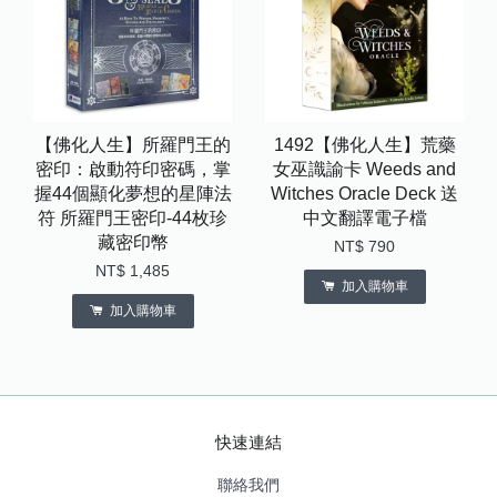
【佛化人生】所羅門王的
1492【佛化人生】荒藥
密印：啟動符印密碼，掌
女巫識諭卡 Weeds and
握44個顯化夢想的星陣法
Witches Oracle Deck 送
符 所羅門王密印-44枚珍
中文翻譯電子檔
藏密印幣
NT$ 790
NT$ 1,485
加入購物車
加入購物車
快速連結
聯絡我們