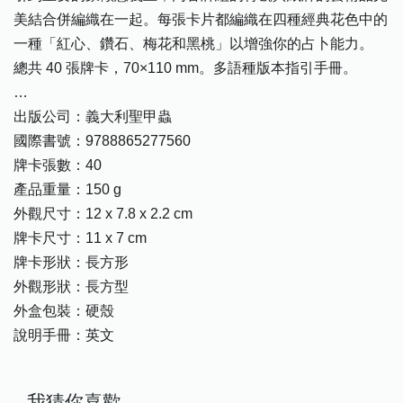
美結合併編織在一起。每張卡片都編織在四種經典花色中的
一種「紅心、鑽石、梅花和黑桃」以增強你的占卜能力。
總共 40 張牌卡，70×110 mm。多語種版本指引手冊。
…
出版公司：義大利聖甲蟲
國際書號：9788865277560
牌卡張數：40
產品重量：150 g
外觀尺寸：12 x 7.8 x 2.2 cm
牌卡尺寸：11 x 7 cm
牌卡形狀：長方形
外觀形狀：長方型
外盒包裝：硬殼
說明手冊：英文
我猜你喜歡