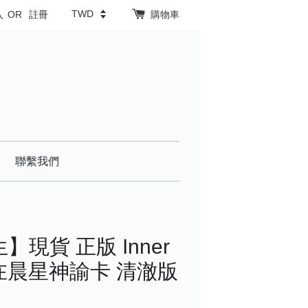
入
OR
註冊
購物車
聯繫我們
】現貨 正版 Inner
e 內在晨星神諭卡 清澈版