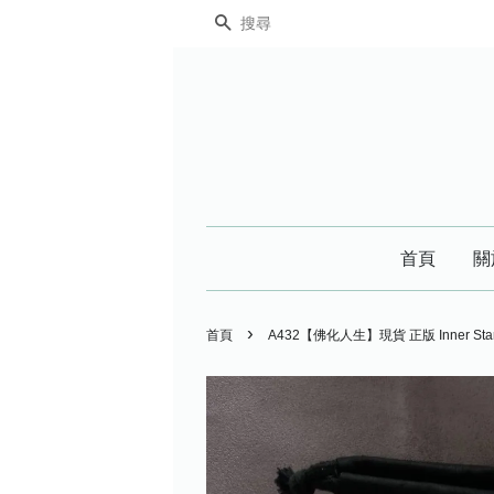
搜尋
首頁
關
›
首頁
A432【佛化人生】現貨 正版 Inner S