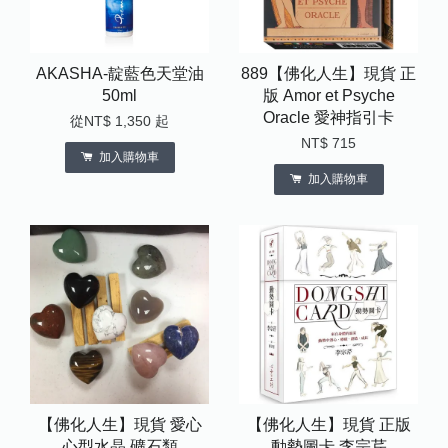
AKASHA-靛藍色天堂油
889【佛化人生】現貨 正
50ml
版 Amor et Psyche
Oracle 愛神指引卡
從
NT$ 1,350
起
NT$ 715
加入購物車
加入購物車
【佛化人生】現貨 愛心
【佛化人生】現貨 正版
心型水晶 礦石類
動勢圖卡 李宗芹