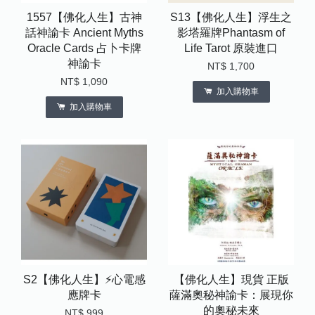
1557【佛化人生】古神
S13【佛化人生】浮生之
話神諭卡 Ancient Myths
影塔羅牌Phantasm of
Oracle Cards 占卜卡牌
Life Tarot 原裝進口
神諭卡
NT$ 1,700
NT$ 1,090
加入購物車
加入購物車
S2【佛化人生】⚡️心電感
【佛化人生】現貨 正版
應牌卡
薩滿奧秘神諭卡：展現你
的奧秘未來
NT$ 999