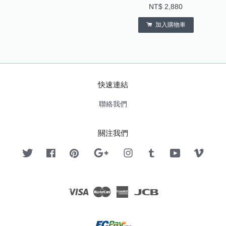
NT$ 2,880
加入購物車
快速連結
聯絡我們
關注我們
Twitter
Facebook
Pinterest
Google
Instagram
Tumblr
YouTube
Vimeo
Visa
Master
American
JCB
Express