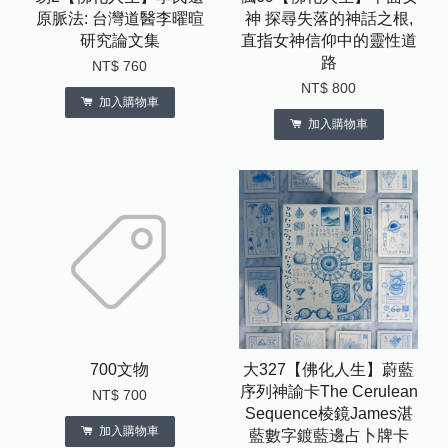
原脈法: 台灣道醫李曜暄
神 探尋失落的神話之根,
研究論文集
直指女神信仰中的靈性道
路
NT$ 760
NT$ 800
加入購物車
加入購物車
700文物
大327【佛化人生】蔚藍
序列神諭卡The Cerulean
NT$ 700
Sequence棱鏡James湛
加入購物車
藍數字鍍藍邊占卜牌卡