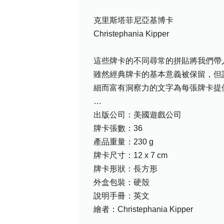
克里斯塔菲尼亞基博卡
Christephania Kipper
這些牌卡的不同尋常的拼貼將我們帶入夢幻般的
雖然經典牌卡的基本意義被保留，但
細而富有洞察力的文字為每張牌卡提
…
出版公司：美國遊戲公司
牌卡張數：36
產品重量：230 g
牌卡尺寸：12 x 7 cm
牌卡形狀：長方形
外盒包裝：硬殼
說明手冊：英文
繪者：Christephania Kipper