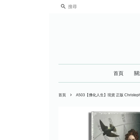
搜尋
首頁
關
›
首頁
A503【佛化人生】現貨 正版 Christe