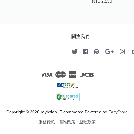
NT$ 2,199
關注我們
Twitter
Facebook
Pinterest
Google
Ins
Visa
Master
American
JCB
Express
Copyright © 2026 royhsieh. E-commerce Powered by
EasyStore
服務條款
|
隱私政策
|
退款政策