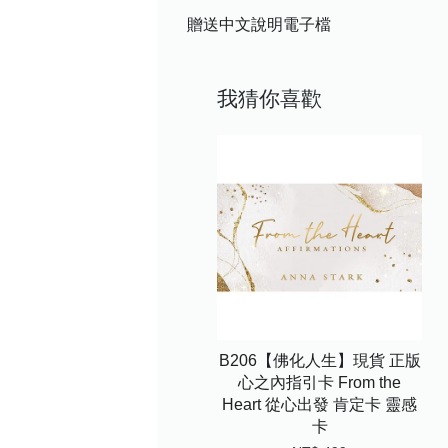
贈送中文說明電子檔
我猜你喜歡
B206【佛化人生】現貨 正版
心之內指引卡 From the
Heart 從心出發 肯定卡 靈感
卡