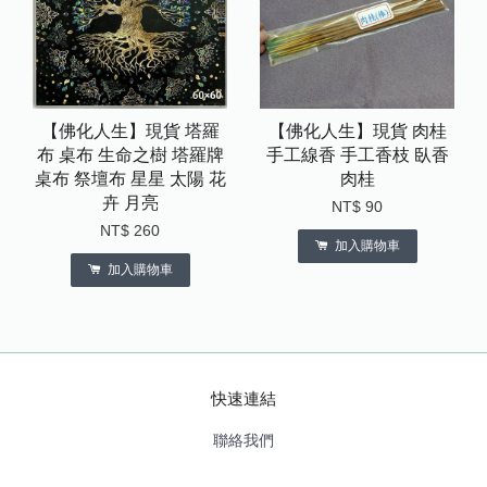
【佛化人生】現貨 塔羅
【佛化人生】現貨 肉桂
布 桌布 生命之樹 塔羅牌
手工線香 手工香枝 臥香
桌布 祭壇布 星星 太陽 花
肉桂
卉 月亮
NT$ 90
NT$ 260
加入購物車
加入購物車
快速連結
聯絡我們