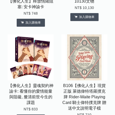
【佛化人生】釋放情緒阻
10130文物
塞: 安卡神諭卡
NT$ 10,130
NT$ 748
加入購物車
加入購物車
【佛化人生】靈魂契約神
B106【佛化人生】現貨
諭卡: 看懂你的愛情能量
正版 萊德偉特塔羅撲克
與阻礙, 釐清前世今生的
牌 Rider-Waite Playing
課題
Card 騎士偉特撲克牌 贈
送中文說明電子檔
NT$ 833
NT$ 710