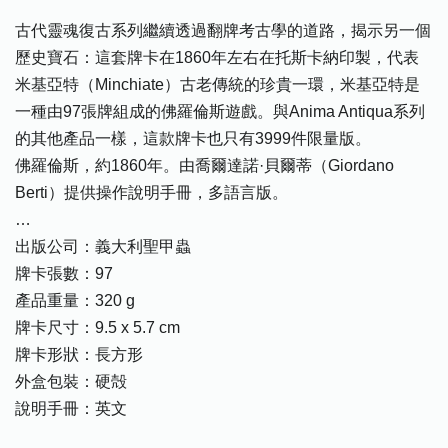
古代靈魂復古系列繼續透過翻牌考古學的道路，揭示另一個
歷史寶石：這套牌卡在1860年左右在托斯卡納印製，代表
米基亞特（Minchiate）古老傳統的珍貴一環，米基亞特是
一種由97張牌組成的佛羅倫斯遊戲。與Anima Antiqua系列
的其他產品一樣，這款牌卡也只有3999件限量版。
佛羅倫斯，約1860年。由喬爾達諾·貝爾蒂（Giordano
Berti）提供操作說明手冊，多語言版。
…
出版公司：義大利聖甲蟲
牌卡張數：97
產品重量：320 g
牌卡尺寸：9.5 x 5.7 cm
牌卡形狀：長方形
外盒包裝：硬殻
說明手冊：英文