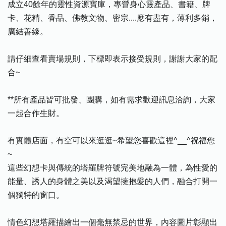
成立40餘年的靈性資源寶庫，專營身心靈產品、書籍、牌
卡、花精、香品、佛教文物、密宗....應有盡有，薄利多銷，
廣結善緣。
請仔細查看賣場規則，下標即表示接受規則，謝謝大家的配
合~
**所有產品皆可批發、團購，如有需求歡迎訊息洽詢，大家
一起合作生財。
有實體店面，有空可以來逛逛~希望您喜歡這裡^__^祝福您
~
這些幻想卡與傳統的塔羅牌符號完美地融為一體，為性愛的
能量、誘人的身體之美以及渴望擁抱愛的人們，融合打開一
個獨特的窗口。
情色幻想塔羅描繪出一個毫無禁忌的世界，內容圖片彰顯出