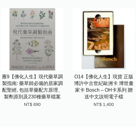
雁9【佛化人生】現代藥草調
O14【佛化人生】現貨 正版
製指南: 藥草師必備的居家調
博許中古世紀歐洲卡 博世畫
配聖經, 包括草藥配方原理、
家卡 Bosch – OH卡系列 贈
製劑原則及230種藥草檔案
送中文說明電子檔
NT$ 890
NT$ 1,400