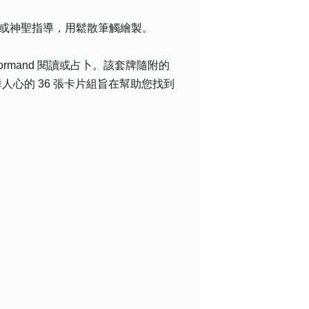
高自我或神聖指導，用鬆散筆觸繪製。
enormand 閱讀或占卜。該套牌隨附的
舞人心的 36 張卡片組旨在幫助您找到