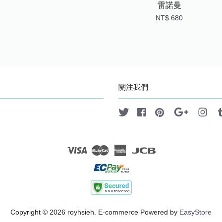
雷諾曼
NT$ 680
關注我們
Twitter
Facebook
Pinterest
Google
Ins
Visa
Master
American
JCB
Express
Copyright © 2026 royhsieh. E-commerce Powered by
EasyStore