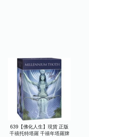
639【佛化人生】現貨 正版
千禧托特塔羅 千禧年塔羅牌