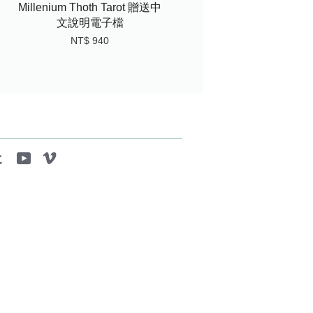
Millenium Thoth Tarot 贈送中
文說明電子檔
NT$ 940
tagram
Tumblr
YouTube
Vimeo