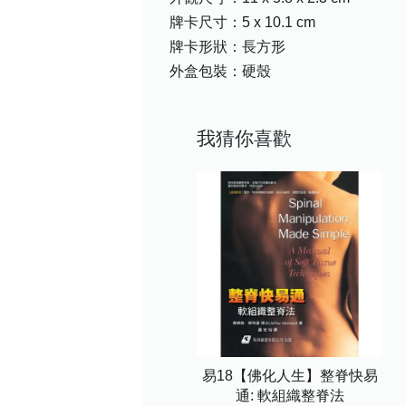
牌卡尺寸：5 x 10.1 cm
牌卡形狀：長方形
外盒包裝：硬殼
我猜你喜歡
易18【佛化人生】整脊快易
通: 軟組織整脊法