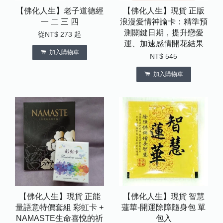
【佛化人生】老子道德經
【佛化人生】現貨 正版
一 二 三 四
浪漫愛情神諭卡：精準預
測關鍵日期，提升戀愛
從
NT$ 273
起
運、加速感情開花結果
加入購物車
NT$ 545
加入購物車
【佛化人生】現貨 正能
【佛化人生】現貨 智慧
量語意特價套組 彩虹卡 +
蓮華-開運除障隨身包 單
NAMASTE生命喜悅的祈
包入